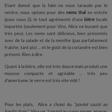
Etant donné que la faim ne nous taraude pas le
ventre, nous optons pour des
nems thaï
en entrée
(pour nous 2), le tout agrémenté d'une
bière
locale
importée (seulement pour Vinz, Alice ne buvant que
très peu). Les nems sont délicieux, bien présentés
avec de la salade et de la menthe (pas parfaitement
fraîche, tant pis) … et le goût de la coriandre est bien
présent. Rien à dire.
Quant à la bière, elle est très douce mais produit une
mousse compacte et agréable … très peu
d'amertume, le verre est très vite vidé !
Pour les plats, Alice a choisi du
"poulet sauté au
basilic frais"
, Vinz un
"canard au curry rouge, ananas,