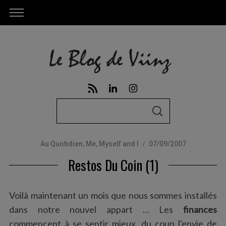
S
S
e
E
A
a
R
C
Au Quotidien
,
Me, Myself and I
07/09/2007
r
H
Restos Du Coin (1)
c
h
f
Voilà maintenant un mois que nous sommes installés
o
dans notre nouvel appart … Les
finances
r
commencent à se sentir mieux, du coup l'envie de