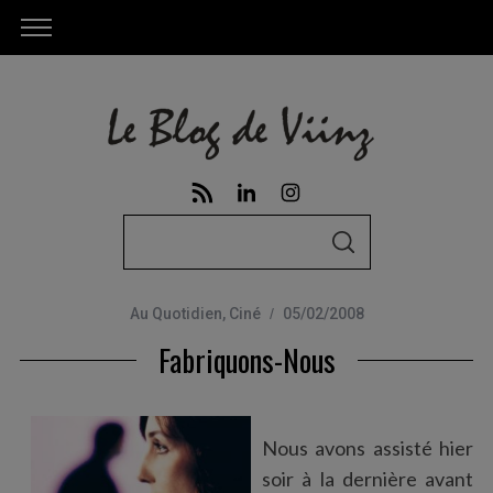
S
S
e
E
A
a
R
C
Au Quotidien
,
Ciné
05/02/2008
r
H
Fabriquons-Nous
c
h
f
o
Nous avons assisté hier
r
soir à la dernière avant