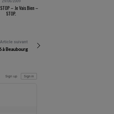
29/06/2009
02/02/2014
 STOP – Je Vais Bien –
Melvin & Hamilton – Shooting
STOP.
Parisien Et Chaussures Chaussons
Article suivant
16 à Beaubourg