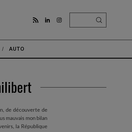
S
S
e
E
A
a
R
C
r
H
AUTO
c
h
f
o
ilibert
r
:
ion, de découverte de
lus mauvais mon bilan
venirs, la République