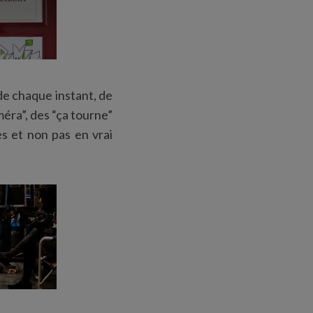
 de chaque instant, de
méra”, des “ça tourne”
es et non pas en vrai