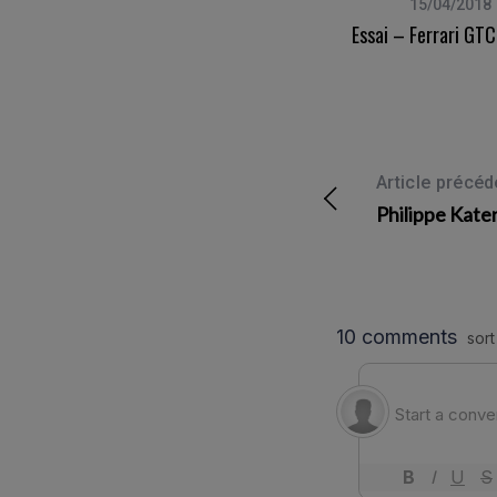
18/04/2015
15/04/2018
Prise En Main – BMW 120d Et BMW
Essai – Ferrari GT
220d Cabriolet
Article précéd
Philippe Kate