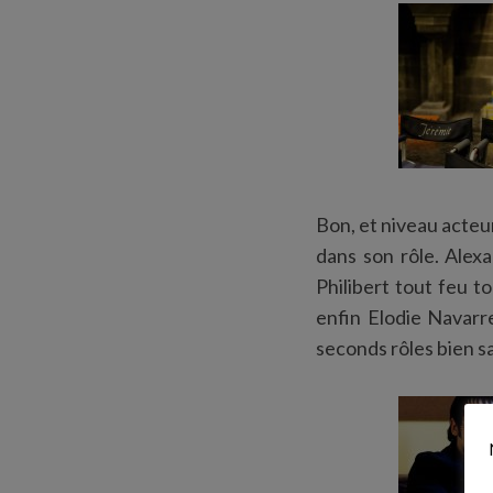
S
e
a
r
c
Bon, et niveau acteur
h
dans son rôle. Alex
f
o
Philibert tout feu 
r
enfin Elodie Navarre
:
seconds rôles bien s