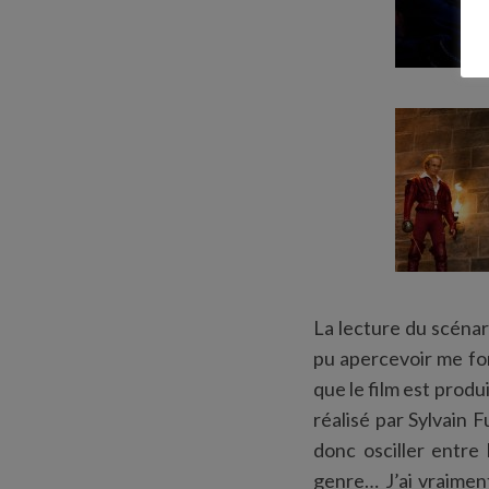
La lecture du scénar
pu apercevoir me fon
que le film est produ
réalisé par Sylvain
donc osciller entre
genre… J’ai vraiment