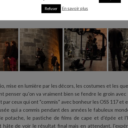
En savoir plus
Refuser
io, mise en lumière par les décors, les costumes et les que
t penser qu’on va vraiment bien se fendre le groin avec P
it par ceux qui ont “commis” avec bonheur les OSS 117 et e
 Fusée qui a commis pendant des années le fabuleux mond
 le potache, le pastiche de films de cape et d’épée et 
 hâte de voir le résultat final mais en attendant, l’expéri