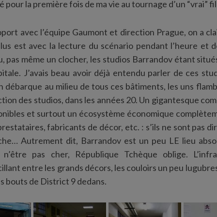
é pour la première fois de ma vie au tournage d’un “vrai” fil
port avec l’équipe Gaumont et direction Prague, on a cl
plus est avec la lecture du scénario pendant l’heure et 
 vu, pas même un clocher, les studios Barrandov étant situé
itale. J’avais beau avoir déjà entendu parler de ces stud
n débarque au milieu de tous ces bâtiments, les uns flamb
ction des studios, dans les années 20. Un gigantesque com
ponibles et surtout un écosystème économique complète
prestataires, fabricants de décor, etc. : s’ils ne sont pas di
oche… Autrement dit, Barrandov est un peu LE lieu abs
 n’être pas cher, République Tchèque oblige. L’infr
llant entre les grands décors, les couloirs un peu lugubres
s bouts de District 9 dedans.