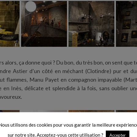
s alors, ça donne quoi ? Du bon, du très bon, on sent que 
andre Astier d’un côté en méchant (Clotindre) pur et du
tout flammes, Manu Payet en compagnon impayable (Martin
 en Inès, délicate et splendide à la fois, sans oublier u
avoureux.
Nous utilisons des cookies pour vous garantir la meilleure expérienc
sur notre site. Acceptez-vous cette utilisation ?
Accepter