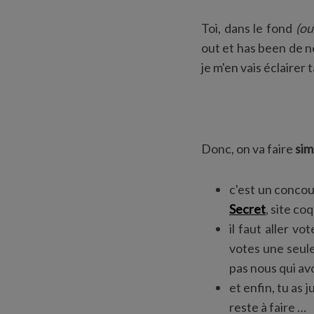
Toi, dans le fond
(ou
out et has been de n
je m'en vais éclairer 
Donc, on va faire
sim
c'est un concou
Secret
, site co
il faut aller vo
votes une seule
pas nous qui avo
et enfin, tu as 
reste à faire …