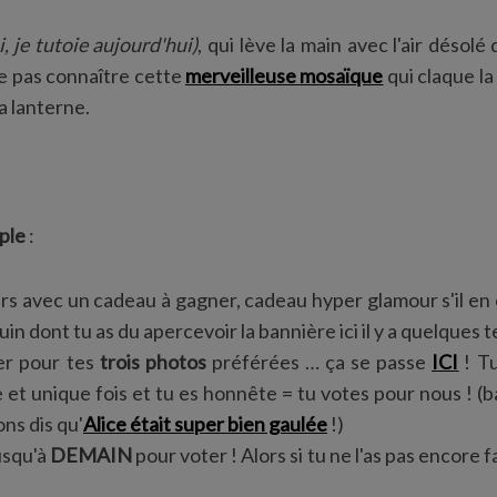
i, je tutoie aujourd'hui)
, qui lève la main avec l'air désol
e pas connaître cette
merveilleuse mosaïque
qui claque la
ta lanterne.
ple
:
rs avec un cadeau à gagner, cadeau hyper glamour s'il en 
quin dont tu as du apercevoir la bannière ici il y a quelques
ter pour tes
trois photos
préférées … ça se passe
ICI
! T
 et unique fois et tu es honnête = tu votes pour nous ! (b
ns dis qu'
Alice était super bien gaulée
!)
jusqu'à
DEMAIN
pour voter ! Alors si tu ne l'as pas encore fai