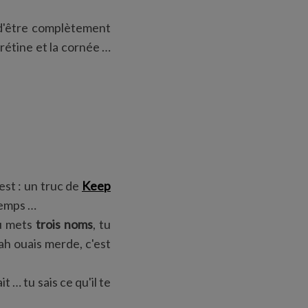
é d'être complètement
 rétine et la cornée …
est : un truc de
Keep
 temps …
u mets
trois noms
, tu
ah ouais merde, c'est
t … tu sais ce qu'il te