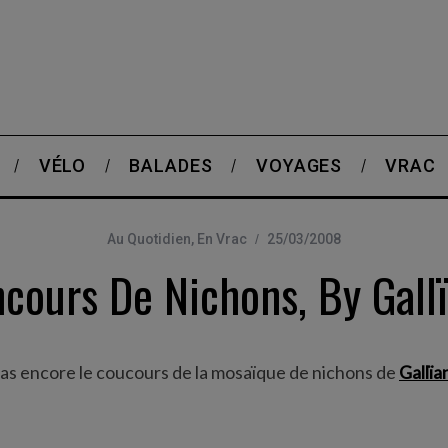
VÉLO
BALADES
VOYAGES
VRAC
Au Quotidien
,
En Vrac
25/03/2008
cours De Nichons, By Gall
pas encore le coucours de la mosaïque de nichons de
Gallïa