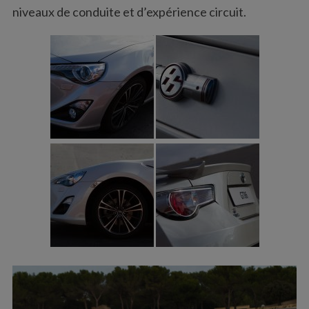
niveaux de conduite et d’expérience circuit.
S
e
a
r
c
h
f
o
r