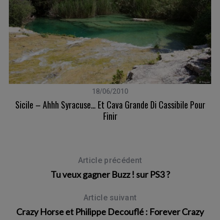
S
e
a
r
18/06/2010
c
Sicile – Ahhh Syracuse… Et Cava Grande Di Cassibile Pour
h
Finir
f
o
r
:
Article précédent
Tu veux gagner Buzz ! sur PS3 ?
Article suivant
Crazy Horse et Philippe Decouflé : Forever Crazy