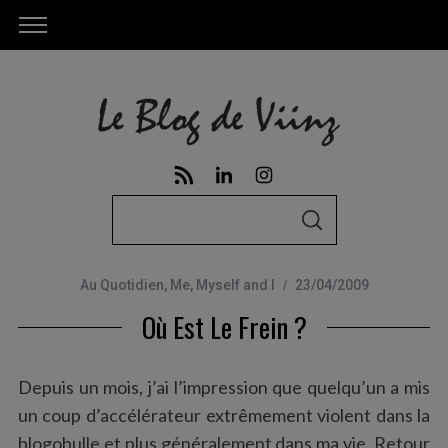
S
S
e
E
A
a
R
C
Au Quotidien
,
Me, Myself and I
23/04/2009
r
H
Où Est Le Frein ?
c
h
f
Depuis un mois, j’ai l’impression que quelqu’un a mis
o
un coup d’accélérateur extrêmement violent dans la
r
blogobulle et plus généralement dans ma vie. Retour