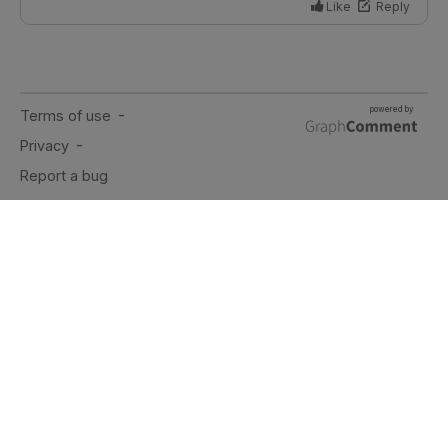
A PROPOS
Vincent, ex-directeur de projet
dans l'industrie automobile et
blogueur curieux de rando, de
voyages et de vélo depuis 2007.