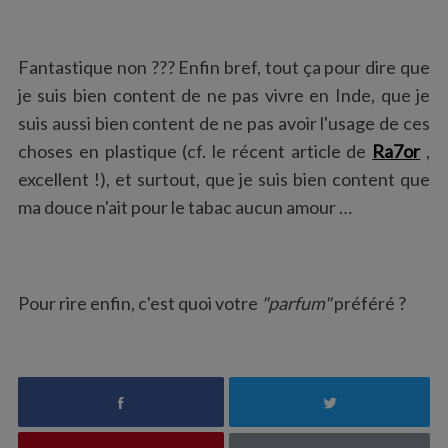
Fantastique non ??? Enfin bref, tout ça pour dire que
je suis bien content de ne pas vivre en Inde, que je
suis aussi bien content de ne pas avoir l'usage de ces
choses en plastique (cf. le récent article de
Ra7or
,
excellent !), et surtout, que je suis bien content que
ma douce n'ait pour le tabac aucun amour …
S
e
a
r
Pour rire enfin, c'est quoi votre
"parfum"
préféré ?
c
h
f
o
r
: