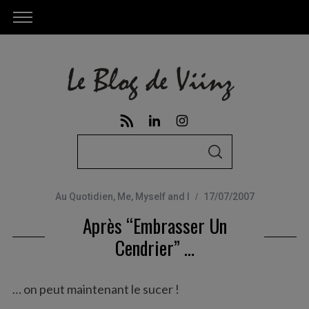
S
S
e
E
A
a
R
C
Au Quotidien
,
Me, Myself and I
17/07/2007
r
H
Après “embrasser Un
c
h
Cendrier” …
f
o
… on peut maintenant le sucer !
r