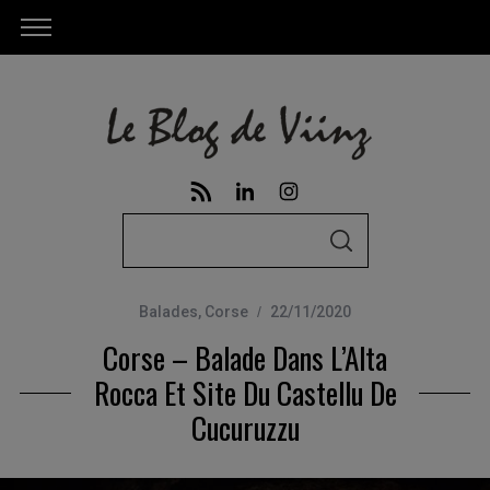
S
S
e
E
A
a
R
C
Balades
,
Corse
22/11/2020
r
H
Corse – Balade Dans L’Alta
c
h
Rocca Et Site Du Castellu De
f
Cucuruzzu
o
r