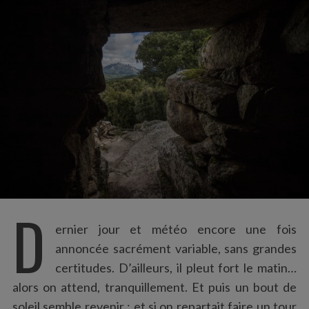
:
D
ernier jour et météo encore une fois
annoncée sacrément variable, sans grandes
certitudes. D’ailleurs, il pleut fort le matin…
alors on attend, tranquillement. Et puis un bout de
soleil semble revenir ; et si on repartait faire un tour