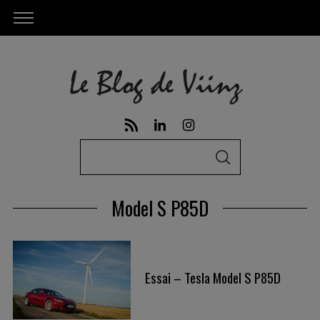
S
S
e
E
A
a
R
Model S P85D
C
r
H
c
h
f
Essai – Tesla Model S P85D
o
r