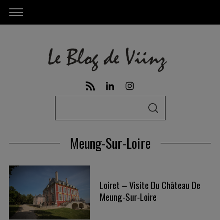
S
S
e
E
A
a
R
Meung-Sur-Loire
C
r
H
c
h
Loiret – Visite Du Château De
f
Meung-Sur-Loire
o
r