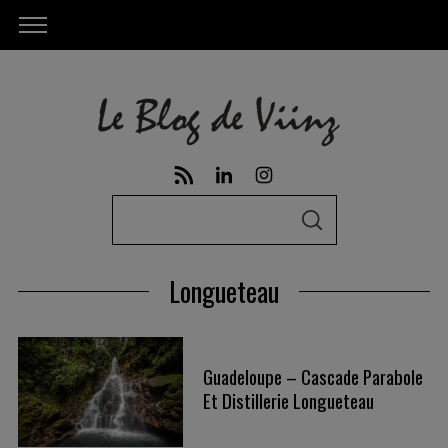
S
S
e
E
A
a
R
Longueteau
C
r
H
c
h
Guadeloupe – Cascade Parabole
f
Et Distillerie Longueteau
o
r