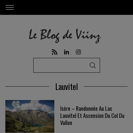
S
S
e
E
A
a
R
Lauvitel
C
r
H
c
h
Isère – Randonnée Au Lac
f
Lauvitel Et Ascension Du Col Du
o
Vallon
r