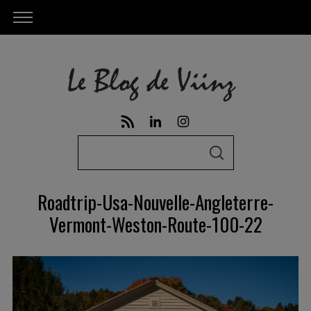
S
S
e
E
A
a
R
Roadtrip-Usa-Nouvelle-Angleterre-
C
r
H
Vermont-Weston-Route-100-22
c
h
f
o
r