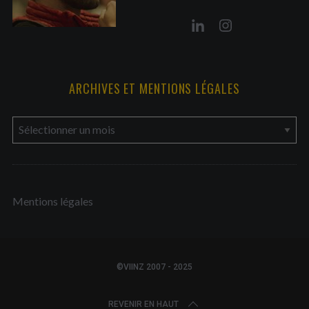
ARCHIVES ET MENTIONS LÉGALES
a
r
c
h
Mentions légales
i
v
e
s
©VIINZ 2007 - 2025
e
t
REVENIR EN HAUT