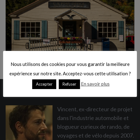
:
S
e
a
Nous utilisons des cookies pour vous garantir la meilleure
r
c
expérience sur notre site. Acceptez-vous cette utilisation ?
h
En savoir plus
Accepter
Refuser
f
A PROPOS
o
r
:
Vincent, ex-directeur de projet
dans l'industrie automobile et
blogueur curieux de rando, de
voyages et de vélo depuis 2007.