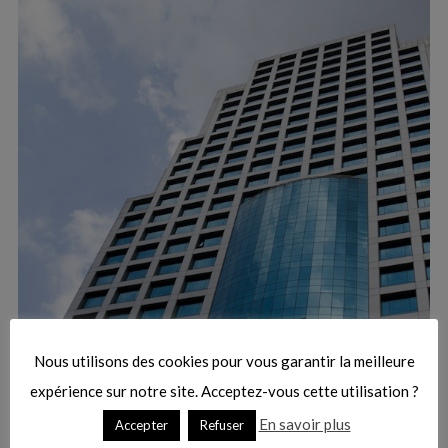
:
S
e
a
r
Nous utilisons des cookies pour vous garantir la meilleure
c
h
expérience sur notre site. Acceptez-vous cette utilisation ?
f
En savoir plus
Accepter
Refuser
o