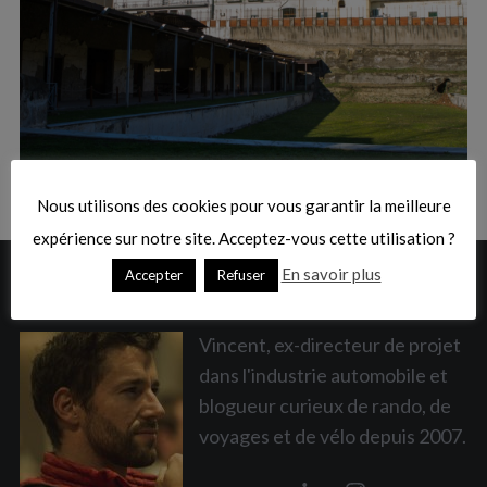
:
S
e
a
Nous utilisons des cookies pour vous garantir la meilleure
r
c
expérience sur notre site. Acceptez-vous cette utilisation ?
h
En savoir plus
Accepter
Refuser
A PROPOS
f
o
r
Vincent, ex-directeur de projet
:
dans l'industrie automobile et
blogueur curieux de rando, de
voyages et de vélo depuis 2007.