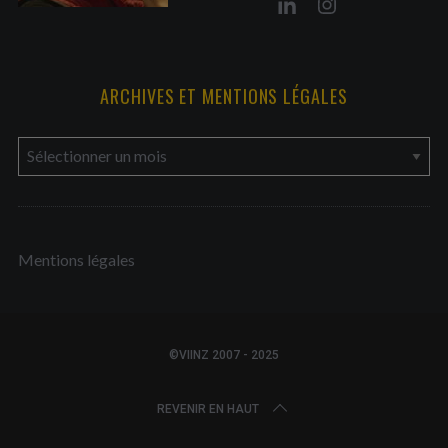
ARCHIVES ET MENTIONS LÉGALES
a
r
c
h
Mentions légales
i
v
e
s
©VIINZ 2007 - 2025
e
t
REVENIR EN HAUT
m