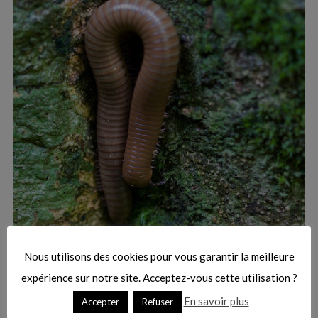
:
S
e
a
r
Nous utilisons des cookies pour vous garantir la meilleure
c
h
expérience sur notre site. Acceptez-vous cette utilisation ?
f
En savoir plus
Accepter
Refuser
o