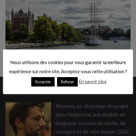
:
S
e
a
Nous utilisons des cookies pour vous garantir la meilleure
r
c
expérience sur notre site. Acceptez-vous cette utilisation ?
h
En savoir plus
Accepter
Refuser
f
A PROPOS
o
r
:
Vincent, ex-directeur de projet
dans l'industrie automobile et
blogueur curieux de rando, de
voyages et de vélo depuis 2007.