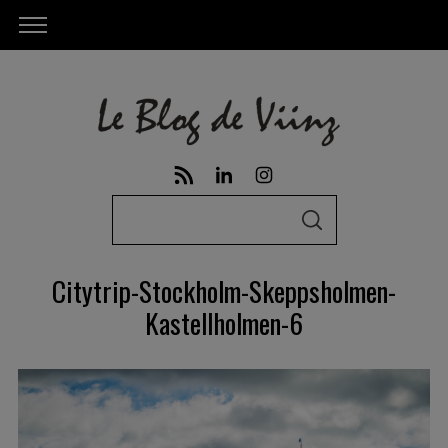
S
S
e
E
A
a
R
Citytrip-Stockholm-Skeppsholmen-
C
r
H
Kastellholmen-6
c
h
f
o
r