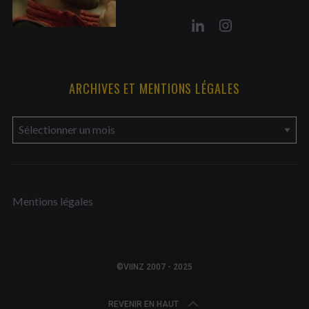
ARCHIVES ET MENTIONS LÉGALES
a
r
c
h
Mentions légales
i
v
e
s
©VIINZ 2007 - 2025
e
t
REVENIR EN HAUT