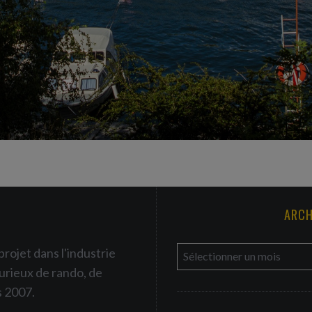
ARCH
a
projet dans l'industrie
r
urieux de rando, de
c
s 2007.
h