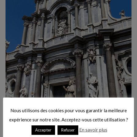
:
S
e
a
r
Nous utilisons des cookies pour vous garantir la meilleure
c
h
expérience sur notre site. Acceptez-vous cette utilisation ?
f
En savoir plus
Accepter
Refuser
o