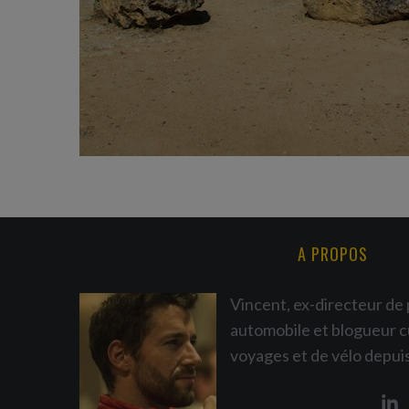
A PROPOS
Vincent, ex-directeur de 
automobile et blogueur c
voyages et de vélo depui