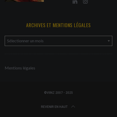
ARCHIVES ET MENTIONS LÉGALES
a
r
c
h
Mentions légales
i
v
e
s
©VIINZ 2007 - 2025
e
t
REVENIR EN HAUT
m