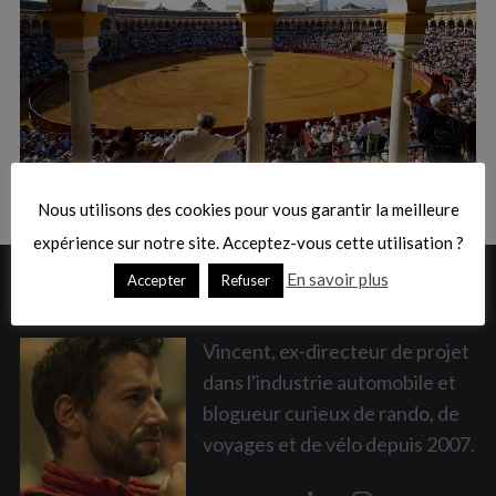
:
S
e
a
Nous utilisons des cookies pour vous garantir la meilleure
r
c
expérience sur notre site. Acceptez-vous cette utilisation ?
h
En savoir plus
Accepter
Refuser
A PROPOS
f
o
r
Vincent, ex-directeur de projet
:
dans l'industrie automobile et
blogueur curieux de rando, de
voyages et de vélo depuis 2007.