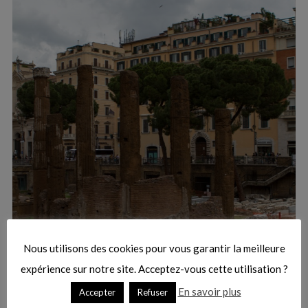
:
S
e
a
r
Nous utilisons des cookies pour vous garantir la meilleure
c
h
expérience sur notre site. Acceptez-vous cette utilisation ?
f
En savoir plus
Accepter
Refuser
o