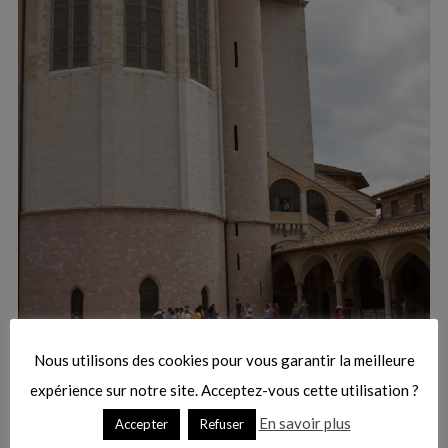
:
S
e
a
r
Nous utilisons des cookies pour vous garantir la meilleure
c
h
expérience sur notre site. Acceptez-vous cette utilisation ?
f
En savoir plus
Accepter
Refuser
o