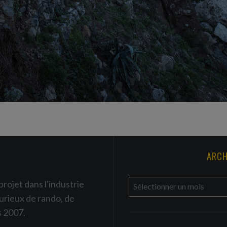
ARCH
a
projet dans l'industrie
r
urieux de rando, de
c
s 2007.
h