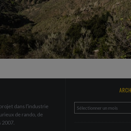
ARCH
a
projet dans l'industrie
r
urieux de rando, de
c
s 2007.
h