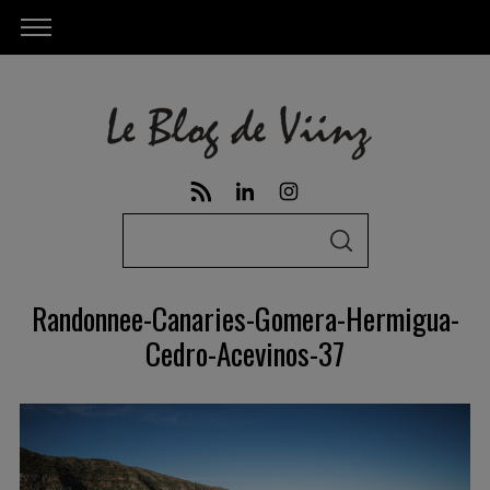
S
S
e
E
A
a
R
Randonnee-Canaries-Gomera-Hermigua-
C
r
H
Cedro-Acevinos-37
c
h
f
o
r