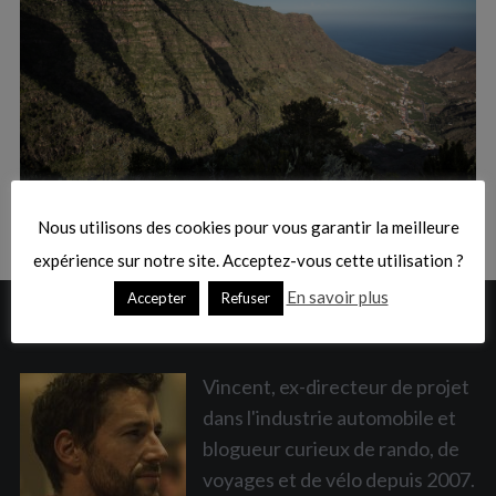
:
S
e
a
Nous utilisons des cookies pour vous garantir la meilleure
r
c
expérience sur notre site. Acceptez-vous cette utilisation ?
h
En savoir plus
Accepter
Refuser
f
A PROPOS
o
r
:
Vincent, ex-directeur de projet
dans l'industrie automobile et
blogueur curieux de rando, de
voyages et de vélo depuis 2007.