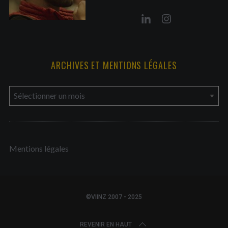
ARCHIVES ET MENTIONS LÉGALES
a
r
c
h
Mentions légales
i
v
e
s
©VIINZ 2007 - 2025
e
t
REVENIR EN HAUT