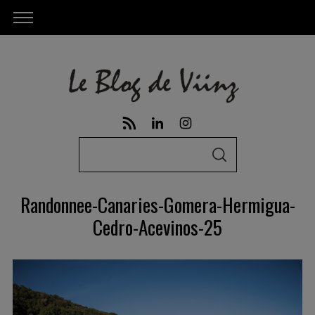
S
S
e
E
A
a
R
Randonnee-Canaries-Gomera-Hermigua-
C
r
H
Cedro-Acevinos-25
c
h
f
o
r