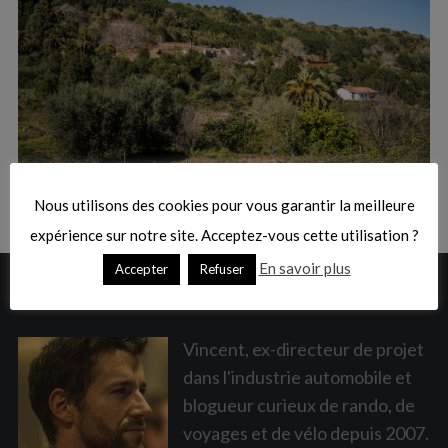
:
S
e
a
Nous utilisons des cookies pour vous garantir la meilleure
r
c
expérience sur notre site. Acceptez-vous cette utilisation ?
h
En savoir plus
Accepter
Refuser
f
A PROPOS
o
r
:
Vincent, ex-directeur de projet
dans l'industrie automobile et
blogueur curieux de rando, de
voyages et de vélo depuis 2007.