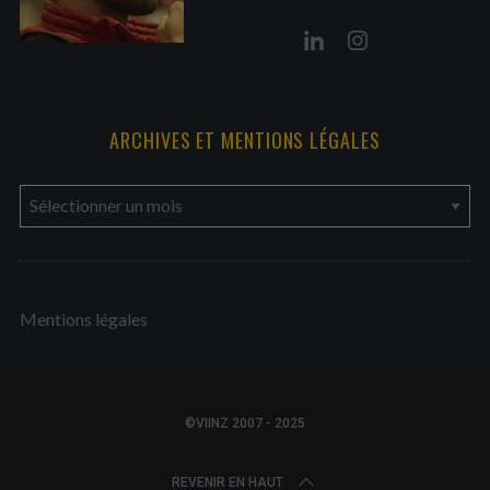
ARCHIVES ET MENTIONS LÉGALES
a
r
c
h
Mentions légales
i
v
e
s
©VIINZ 2007 - 2025
e
t
REVENIR EN HAUT