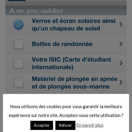
:
S
e
a
r
Nous utilisons des cookies pour vous garantir la meilleure
c
h
expérience sur notre site. Acceptez-vous cette utilisation ?
f
En savoir plus
Accepter
Refuser
o