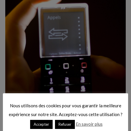
:
S
e
a
r
Nous utilisons des cookies pour vous garantir la meilleure
c
h
expérience sur notre site. Acceptez-vous cette utilisation ?
f
En savoir plus
Accepter
Refuser
o