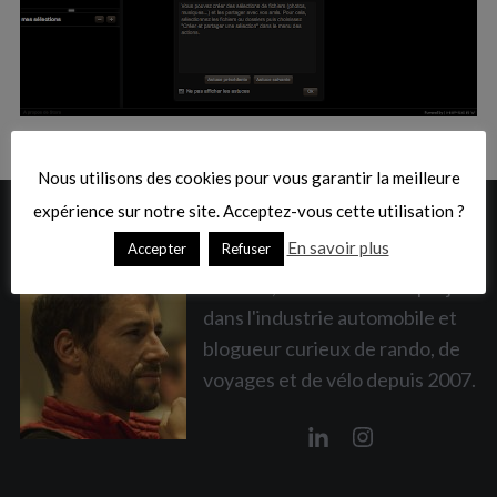
:
S
e
a
Nous utilisons des cookies pour vous garantir la meilleure
r
expérience sur notre site. Acceptez-vous cette utilisation ?
c
A PROPOS
h
En savoir plus
Accepter
Refuser
f
Vincent, ex-directeur de projet
o
r
dans l'industrie automobile et
:
blogueur curieux de rando, de
voyages et de vélo depuis 2007.