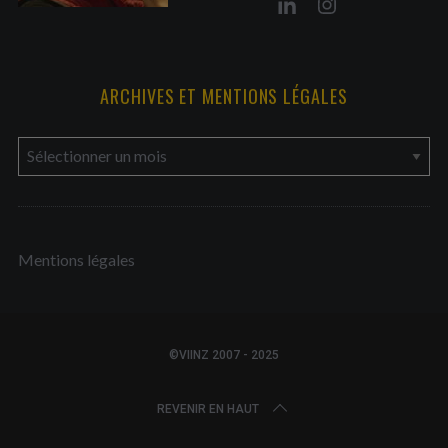
ARCHIVES ET MENTIONS LÉGALES
a
r
c
h
Mentions légales
i
v
e
s
©VIINZ 2007 - 2025
e
t
REVENIR EN HAUT
m