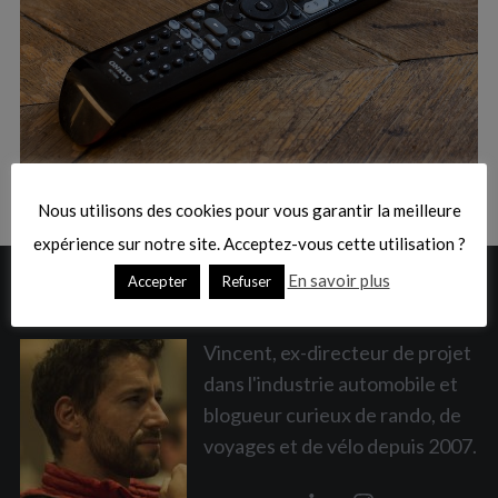
:
S
e
a
Nous utilisons des cookies pour vous garantir la meilleure
r
c
expérience sur notre site. Acceptez-vous cette utilisation ?
h
En savoir plus
Accepter
Refuser
A PROPOS
f
o
r
Vincent, ex-directeur de projet
:
dans l'industrie automobile et
blogueur curieux de rando, de
voyages et de vélo depuis 2007.