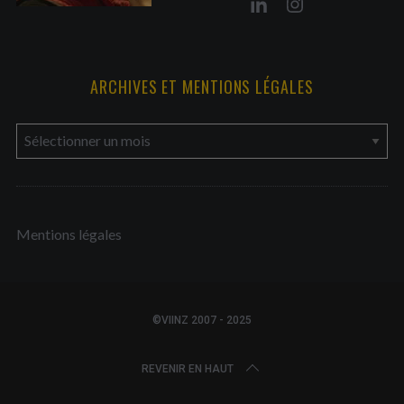
ARCHIVES ET MENTIONS LÉGALES
a
r
c
h
Mentions légales
i
v
e
s
©VIINZ 2007 - 2025
e
t
REVENIR EN HAUT
m