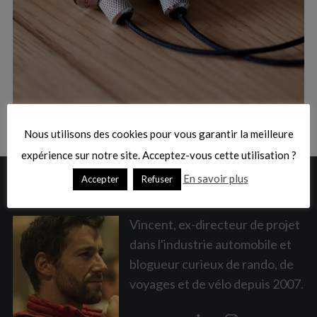
:
S
e
a
Nous utilisons des cookies pour vous garantir la meilleure
r
c
expérience sur notre site. Acceptez-vous cette utilisation ?
h
En savoir plus
Accepter
Refuser
A PROPOS
f
o
r
Vincent, ex-directeur de projet
:
dans l'industrie automobile et
blogueur curieux de rando, de
voyages et de vélo depuis 2007.