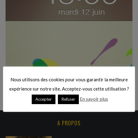
:
S
e
a
r
Nous utilisons des cookies pour vous garantir la meilleure
c
expérience sur notre site. Acceptez-vous cette utilisation ?
h
f
En savoir plus
Accepter
Refuser
o
r
:
A PROPOS