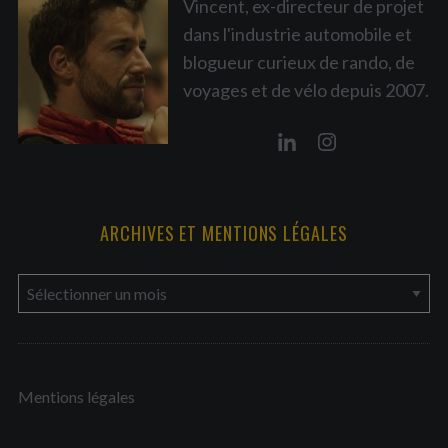
Vincent, ex-directeur de projet
dans l'industrie automobile et
blogueur curieux de rando, de
voyages et de vélo depuis 2007.
ARCHIVES ET MENTIONS LÉGALES
a
r
c
h
Mentions légales
i
v