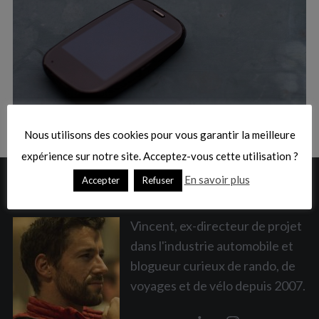
:
S
e
a
Nous utilisons des cookies pour vous garantir la meilleure
r
c
expérience sur notre site. Acceptez-vous cette utilisation ?
h
En savoir plus
Accepter
Refuser
A PROPOS
f
o
r
Vincent, ex-directeur de projet
:
dans l'industrie automobile et
blogueur curieux de rando, de
voyages et de vélo depuis 2007.