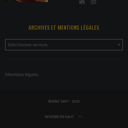
ARCHIVES ET MENTIONS LÉGALES
a
r
c
h
Mentions légales
i
v
e
s
©VIINZ 2007 - 2025
e
t
REVENIR EN HAUT
m