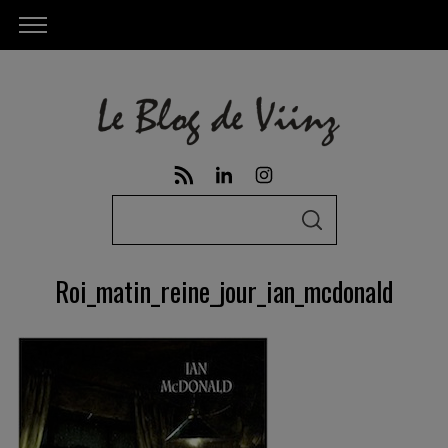
S
S
e
E
A
a
R
Roi_matin_reine_jour_ian_mcdonald
C
r
H
c
h
f
o
r