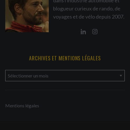
dans l'industrie automobile et
blogueur curieux de rando, de
voyages et de vélo depuis 2007.
ARCHIVES ET MENTIONS LÉGALES
a
r
c
h
Mentions légales
i
v
e