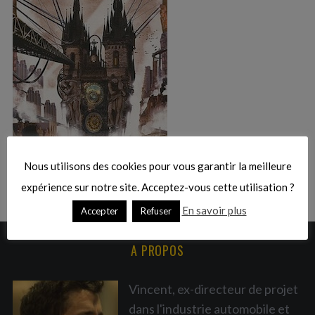
:
S
e
a
r
Nous utilisons des cookies pour vous garantir la meilleure
c
expérience sur notre site. Acceptez-vous cette utilisation ?
h
En savoir plus
Accepter
Refuser
f
o
r
A PROPOS
:
Vincent, ex-directeur de projet
dans l'industrie automobile et