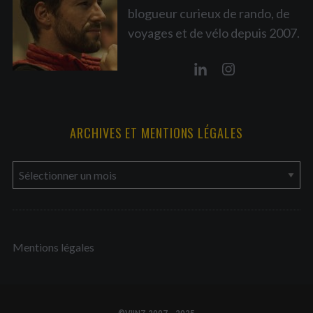
blogueur curieux de rando, de
voyages et de vélo depuis 2007.
ARCHIVES ET MENTIONS LÉGALES
a
r
c
h
Mentions légales
i
v
e
s