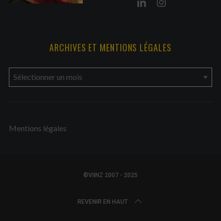
ARCHIVES ET MENTIONS LÉGALES
a
r
c
h
Mentions légales
i
v
e
s
©VIINZ 2007 - 2025
e
t
REVENIR EN HAUT
m