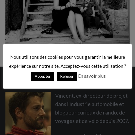
:
S
e
a
Nous utilisons des cookies pour vous garantir la meilleure
r
c
expérience sur notre site. Acceptez-vous cette utilisation ?
h
En savoir plus
Accepter
Refuser
A PROPOS
f
o
r
Vincent, ex-directeur de projet
:
dans l'industrie automobile et
blogueur curieux de rando, de
voyages et de vélo depuis 2007.