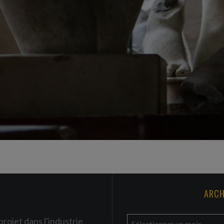
ARCH
a
projet dans l'industrie