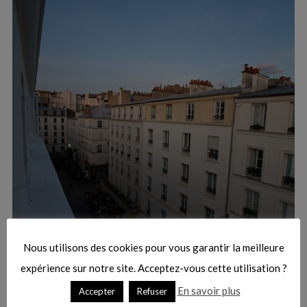
:
S
e
a
r
Nous utilisons des cookies pour vous garantir la meilleure
c
h
expérience sur notre site. Acceptez-vous cette utilisation ?
f
En savoir plus
Accepter
Refuser
o