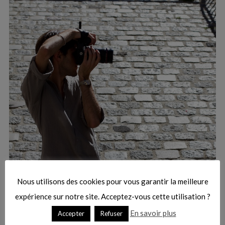
:
S
e
a
r
Nous utilisons des cookies pour vous garantir la meilleure
c
h
expérience sur notre site. Acceptez-vous cette utilisation ?
f
En savoir plus
Accepter
Refuser
o