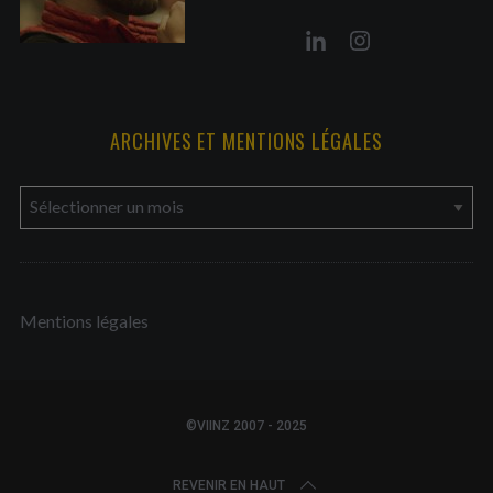
ARCHIVES ET MENTIONS LÉGALES
a
r
c
h
Mentions légales
i
v
e
s
©VIINZ 2007 - 2025
e
t
REVENIR EN HAUT