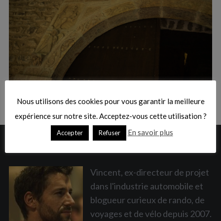
:
S
e
a
Nous utilisons des cookies pour vous garantir la meilleure
r
c
expérience sur notre site. Acceptez-vous cette utilisation ?
h
En savoir plus
Accepter
Refuser
f
A PROPOS
o
r
:
Vincent, ex-directeur de projet
dans l'industrie automobile et
blogueur curieux de rando, de
voyages et de vélo depuis 2007.