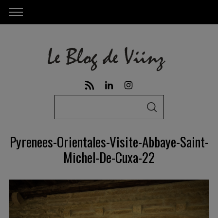
S
S
e
E
A
a
R
Pyrenees-Orientales-Visite-Abbaye-Saint-
C
r
H
Michel-De-Cuxa-22
c
h
f
o
r