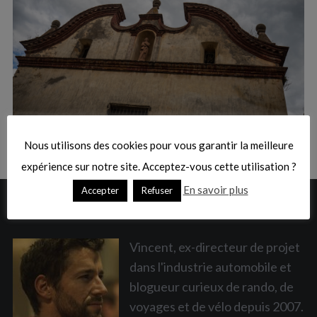
:
S
e
a
Nous utilisons des cookies pour vous garantir la meilleure
r
c
expérience sur notre site. Acceptez-vous cette utilisation ?
h
En savoir plus
Accepter
Refuser
f
A PROPOS
o
r
:
Vincent, ex-directeur de projet
dans l'industrie automobile et
blogueur curieux de rando, de
voyages et de vélo depuis 2007.