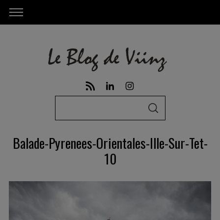
S
S
e
E
A
a
R
Balade-Pyrenees-Orientales-Ille-Sur-Tet-
C
r
H
10
c
h
f
o
r