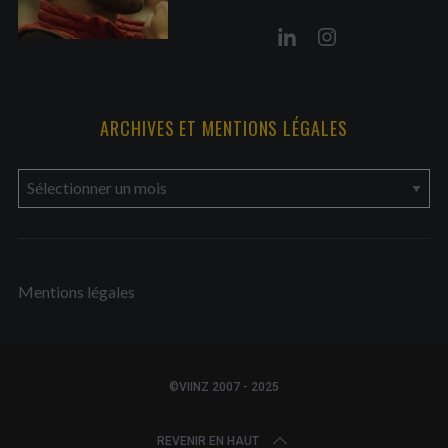
ARCHIVES ET MENTIONS LÉGALES
a
r
c
h
Mentions légales
i
v
e
s
©VIINZ 2007 - 2025
e
t
REVENIR EN HAUT