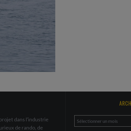
ARCH
a
projet dans l'industrie
r
urieux de rando, de