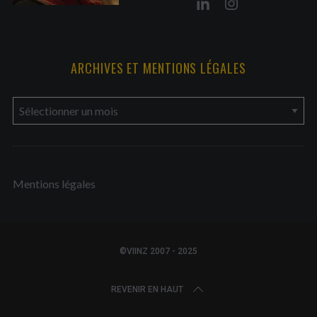
ARCHIVES ET MENTIONS LÉGALES
a
r
c
h
Mentions légales
i
v
e
s
©VIINZ 2007 - 2025
e
t
REVENIR EN HAUT
m