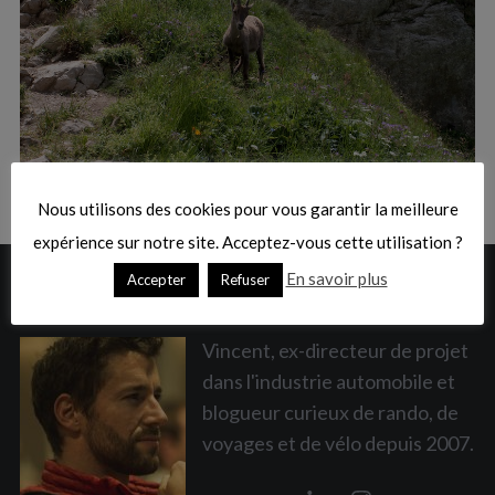
:
S
e
a
Nous utilisons des cookies pour vous garantir la meilleure
r
c
expérience sur notre site. Acceptez-vous cette utilisation ?
h
En savoir plus
Accepter
Refuser
A PROPOS
f
o
r
Vincent, ex-directeur de projet
:
dans l'industrie automobile et
blogueur curieux de rando, de
voyages et de vélo depuis 2007.