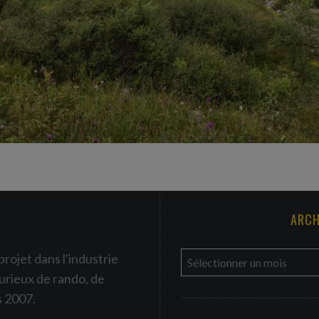
ARCH
a
projet dans l'industrie
r
urieux de rando, de
c
s 2007.
h