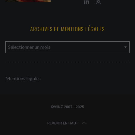
ARCHIVES ET MENTIONS LÉGALES
a
r
c
h
Mentions légales
i
v
e
s
©VIINZ 2007 - 2025
e
t
REVENIR EN HAUT
m