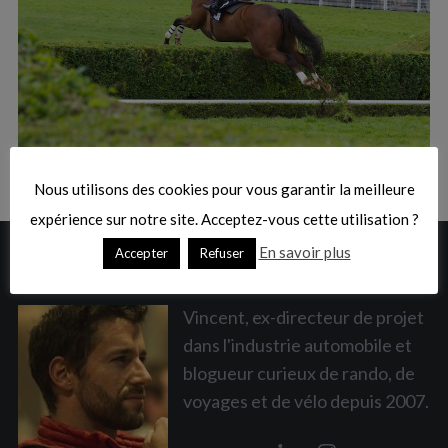
:
S
e
a
Nous utilisons des cookies pour vous garantir la meilleure
r
c
expérience sur notre site. Acceptez-vous cette utilisation ?
h
En savoir plus
Accepter
Refuser
A PROPOS
f
o
r
Vincent, ex-directeur de projet
:
dans l'industrie automobile et
blogueur curieux de rando, de
voyages et de vélo depuis 2007.