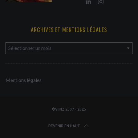
ARCHIVES ET MENTIONS LÉGALES
a
r
c
h
Mentions légales
i
v
e
s
©VIINZ 2007 - 2025
e
t
REVENIR EN HAUT
m