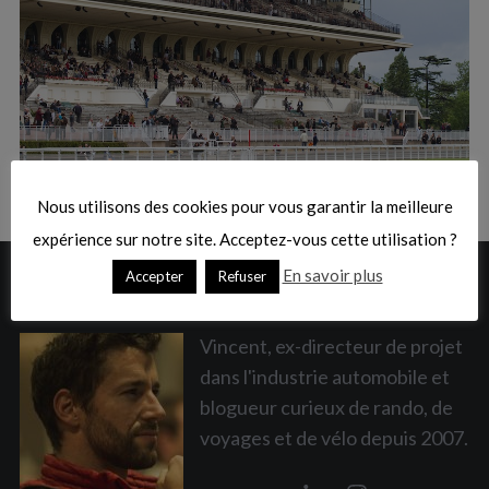
:
S
e
a
Nous utilisons des cookies pour vous garantir la meilleure
r
c
expérience sur notre site. Acceptez-vous cette utilisation ?
h
En savoir plus
Accepter
Refuser
A PROPOS
f
o
r
Vincent, ex-directeur de projet
:
dans l'industrie automobile et
blogueur curieux de rando, de
voyages et de vélo depuis 2007.