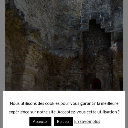
:
S
e
a
r
Nous utilisons des cookies pour vous garantir la meilleure
c
h
expérience sur notre site. Acceptez-vous cette utilisation ?
f
En savoir plus
Accepter
Refuser
o