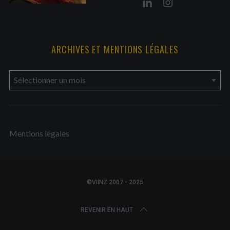
ARCHIVES ET MENTIONS LÉGALES
a
r
c
h
Mentions légales
i
v
e
s
©VIINZ 2007 - 2025
e
t
REVENIR EN HAUT
m