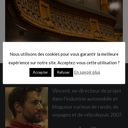
:
S
e
a
Nous utilisons des cookies pour vous garantir la meilleure
r
c
expérience sur notre site. Acceptez-vous cette utilisation ?
h
En savoir plus
Accepter
Refuser
A PROPOS
f
o
r
Vincent, ex-directeur de projet
:
dans l'industrie automobile et
blogueur curieux de rando, de
voyages et de vélo depuis 2007.