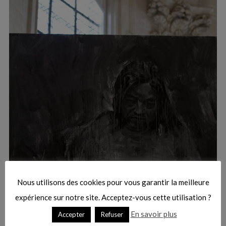
:
S
e
a
r
Nous utilisons des cookies pour vous garantir la meilleure
c
h
expérience sur notre site. Acceptez-vous cette utilisation ?
f
En savoir plus
Accepter
Refuser
o